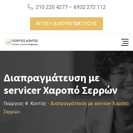
Skip
210 220 4277 – 6932 272 112
to
content
ΑΙΤΗΣΗ ΔΙΑΠΡΑΓΜΑΤΕΥΣΗΣ
Διαπραγμάτευση με
servicer Χαροπό Σερρών
Γεώργιος Φ. Κοντός
-
Διαπραγμάτευση με servicer Χαροπό
Σερρών