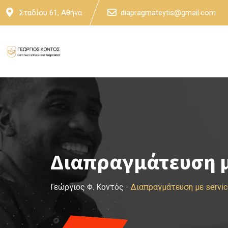
Skip
Σταδίου 61, Αθήνα
diapragmateytis@gmail.com
to
content
Διαπραγμάτευση με
Γεώργιος Φ. Κοντός
-
Διαπραγμάτευση με servic