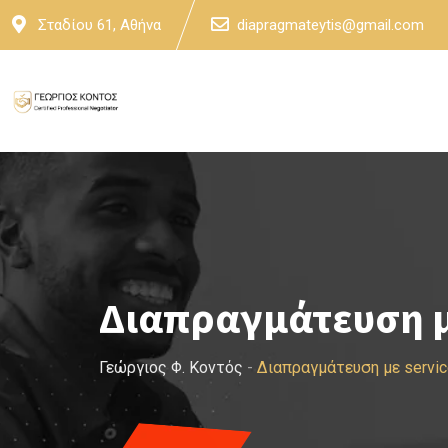
Skip
Σταδίου 61, Αθήνα
diapragmateytis@gmail.com
to
content
Διαπραγμάτευση με
Γεώργιος Φ. Κοντός
-
Διαπραγμάτευση με servic