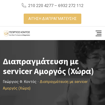
Skip
210 220 4277 – 6932 272 112
to
content
ΑΙΤΗΣΗ ΔΙΑΠΡΑΓΜΑΤΕΥΣΗΣ
Διαπραγμάτευση με
servicer Αμοργός (Χώρα)
Γεώργιος Φ. Κοντός
-
Διαπραγμάτευση με servicer
Αμοργός (Χώρα)