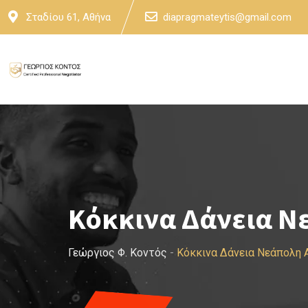
Skip
Σταδίου 61, Αθήνα
diapragmateytis@gmail.com
to
content
Κόκκινα Δάνεια Ν
Γεώργιος Φ. Κοντός
-
Κόκκινα Δάνεια Νεάπολη