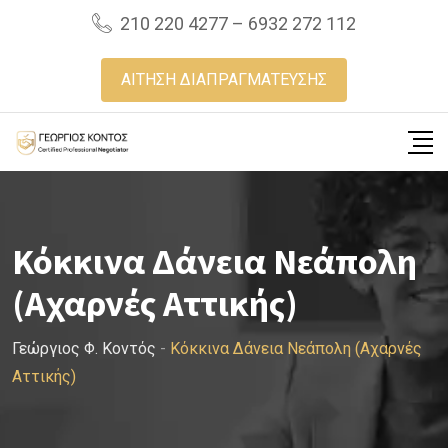
Skip
210 220 4277 – 6932 272 112
to
content
ΑΙΤΗΣΗ ΔΙΑΠΡΑΓΜΑΤΕΥΣΗΣ
Κόκκινα Δάνεια Νεάπολη
(Αχαρνές Αττικής)
Γεώργιος Φ. Κοντός
-
Κόκκινα Δάνεια Νεάπολη (Αχαρνές
Αττικής)