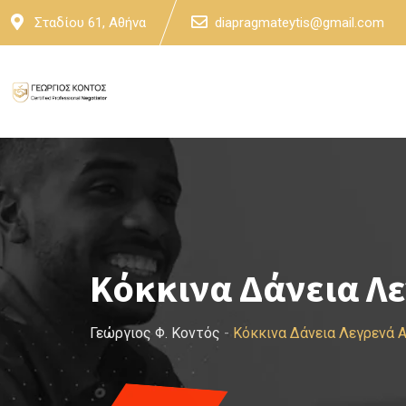
Skip
Σταδίου 61, Αθήνα
diapragmateytis@gmail.com
to
content
Κόκκινα Δάνεια Λε
Γεώργιος Φ. Κοντός
-
Κόκκινα Δάνεια Λεγρενά 