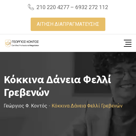
Skip
210 220 4277 – 6932 272 112
to
content
ΑΙΤΗΣΗ ΔΙΑΠΡΑΓΜΑΤΕΥΣΗΣ
Κόκκινα Δάνεια Φελλί
Γρεβενών
Γεώργιος Φ. Κοντός
-
Κόκκινα Δάνεια Φελλί Γρεβενών