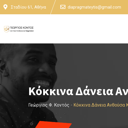
Skip
Σταδίου 61, Αθήνα
diapragmateytis@gmail.com
to
content
Κόκκινα Δάνεια Α
Γεώργιος Φ. Κοντός
-
Κόκκινα Δάνεια Ανθούσα 