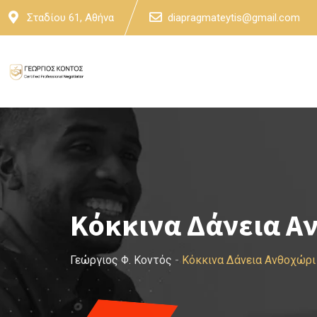
Skip
Σταδίου 61, Αθήνα
diapragmateytis@gmail.com
to
content
Κόκκινα Δάνεια Α
Γεώργιος Φ. Κοντός
-
Κόκκινα Δάνεια Ανθοχώρ