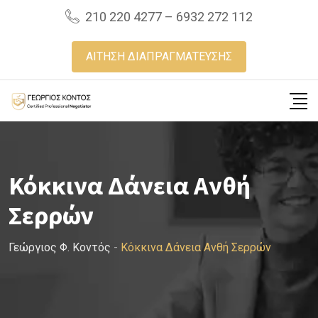
Skip
210 220 4277 – 6932 272 112
to
content
ΑΙΤΗΣΗ ΔΙΑΠΡΑΓΜΑΤΕΥΣΗΣ
Κόκκινα Δάνεια Ανθή
Σερρών
Γεώργιος Φ. Κοντός
-
Κόκκινα Δάνεια Ανθή Σερρών