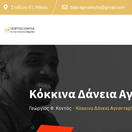
Skip
Σταδίου 61, Αθήνα
diapragmateytis@gmail.com
to
content
Κόκκινα Δάνεια Α
Γεώργιος Φ. Κοντός
-
Κόκκινα Δάνεια Αγναντερ