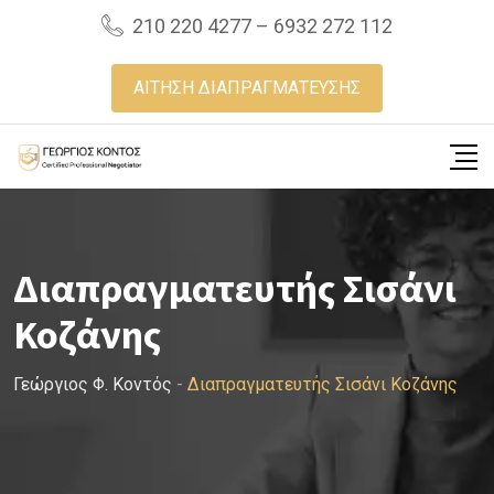
Skip
210 220 4277 – 6932 272 112
to
content
ΑΙΤΗΣΗ ΔΙΑΠΡΑΓΜΑΤΕΥΣΗΣ
Διαπραγματευτής Σισάνι
Κοζάνης
Γεώργιος Φ. Κοντός
-
Διαπραγματευτής Σισάνι Κοζάνης