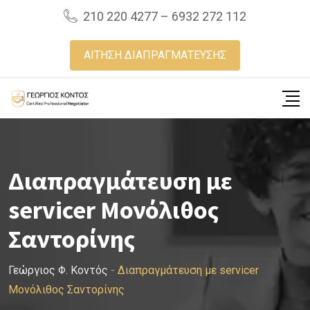
Skip
210 220 4277 – 6932 272 112
to
content
ΑΙΤΗΣΗ ΔΙΑΠΡΑΓΜΑΤΕΥΣΗΣ
Διαπραγμάτευση με
servicer Μονόλιθος
Σαντορίνης
Γεώργιος Φ. Κοντός
-
Διαπραγμάτευση με servicer
Μονόλιθος Σαντορίνης