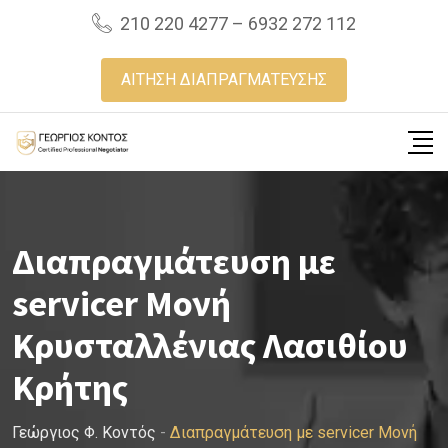
Skip
210 220 4277 – 6932 272 112
to
content
ΑΙΤΗΣΗ ΔΙΑΠΡΑΓΜΑΤΕΥΣΗΣ
Διαπραγμάτευση με
servicer Μονή
Κρυσταλλένιας Λασιθίου
Κρήτης
Γεώργιος Φ. Κοντός
-
Διαπραγμάτευση με servicer Μονή