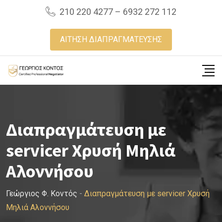
Skip
210 220 4277 – 6932 272 112
to
content
ΑΙΤΗΣΗ ΔΙΑΠΡΑΓΜΑΤΕΥΣΗΣ
Διαπραγμάτευση με
servicer Χρυσή Μηλιά
Αλοννήσου
Γεώργιος Φ. Κοντός
-
Διαπραγμάτευση με servicer Χρυσή
Μηλιά Αλοννήσου