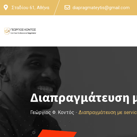
Skip
Σταδίου 61, Αθήνα
diapragmateytis@gmail.com
to
content
Διαπραγμάτευση με
Γεώργιος Φ. Κοντός
-
Διαπραγμάτευση με servic