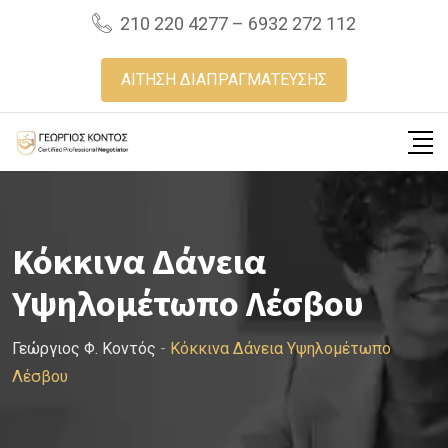
Skip
210 220 4277 – 6932 272 112
to
content
ΑΙΤΗΣΗ ΔΙΑΠΡΑΓΜΑΤΕΥΣΗΣ
Κόκκινα Δάνεια
Υψηλομέτωπο Λέσβου
Γεώργιος Φ. Κοντός
-
Κόκκινα Δάνεια Υψηλομέτωπο
Λέσβου