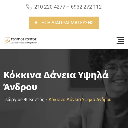
Skip
210 220 4277 – 6932 272 112
to
content
ΑΙΤΗΣΗ ΔΙΑΠΡΑΓΜΑΤΕΥΣΗΣ
Κόκκινα Δάνεια Υψηλά
Άνδρου
Γεώργιος Φ. Κοντός
-
Κόκκινα Δάνεια Υψηλά Άνδρου