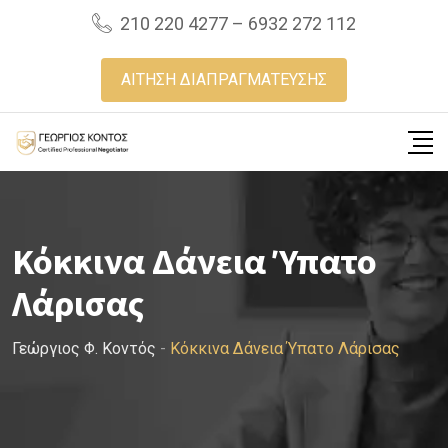
Skip
210 220 4277 – 6932 272 112
to
content
ΑΙΤΗΣΗ ΔΙΑΠΡΑΓΜΑΤΕΥΣΗΣ
Κόκκινα Δάνεια Ύπατο
Λάρισας
Γεώργιος Φ. Κοντός
-
Κόκκινα Δάνεια Ύπατο Λάρισας