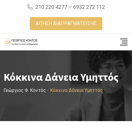
Skip
210 220 4277 – 6932 272 112
to
content
ΑΙΤΗΣΗ ΔΙΑΠΡΑΓΜΑΤΕΥΣΗΣ
Κόκκινα Δάνεια Υμηττός
Γεώργιος Φ. Κοντός
-
Κόκκινα Δάνεια Υμηττός