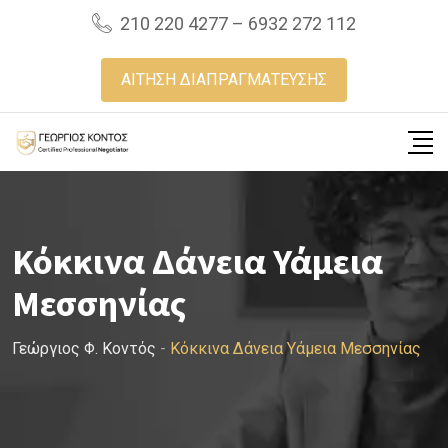
Skip
210 220 4277 – 6932 272 112
to
content
ΑΙΤΗΣΗ ΔΙΑΠΡΑΓΜΑΤΕΥΣΗΣ
Κόκκινα Δάνεια Υάμεια
Μεσσηνίας
Γεώργιος Φ. Κοντός
-
Κόκκινα Δάνεια Υάμεια Μεσσηνίας