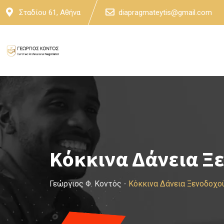
Skip
Σταδίου 61, Αθήνα
diapragmateytis@gmail.com
to
content
Κόκκινα Δάνεια Ξ
Γεώργιος Φ. Κοντός
-
Κόκκινα Δάνεια Ξενοδοχο