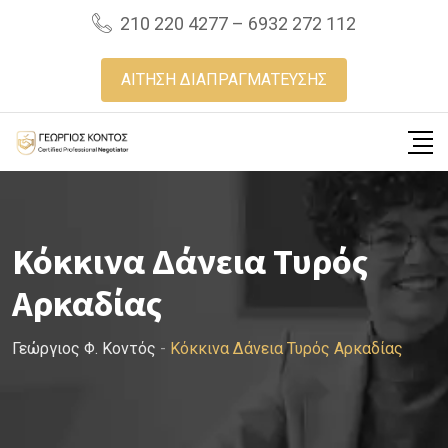
Skip
210 220 4277 – 6932 272 112
to
content
ΑΙΤΗΣΗ ΔΙΑΠΡΑΓΜΑΤΕΥΣΗΣ
Κόκκινα Δάνεια Τυρός
Αρκαδίας
Γεώργιος Φ. Κοντός
-
Κόκκινα Δάνεια Τυρός Αρκαδίας