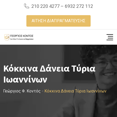
Skip
210 220 4277 – 6932 272 112
to
content
ΑΙΤΗΣΗ ΔΙΑΠΡΑΓΜΑΤΕΥΣΗΣ
Κόκκινα Δάνεια Τύρια
Ιωαννίνων
Γεώργιος Φ. Κοντός
-
Κόκκινα Δάνεια Τύρια Ιωαννίνων