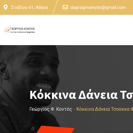
Skip
Σταδίου 61, Αθήνα
diapragmateytis@gmail.com
to
content
Κόκκινα Δάνεια Τ
Γεώργιος Φ. Κοντός
-
Κόκκινα Δάνεια Τσούκκα 