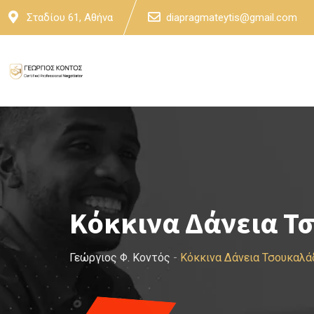
Skip
Σταδίου 61, Αθήνα
diapragmateytis@gmail.com
to
content
Κόκκινα Δάνεια Τ
Γεώργιος Φ. Κοντός
-
Κόκκινα Δάνεια Τσουκαλά