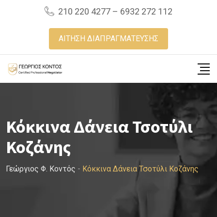
Skip
210 220 4277 – 6932 272 112
to
content
ΑΙΤΗΣΗ ΔΙΑΠΡΑΓΜΑΤΕΥΣΗΣ
Κόκκινα Δάνεια Τσοτύλι
Κοζάνης
Γεώργιος Φ. Κοντός
-
Κόκκινα Δάνεια Τσοτύλι Κοζάνης