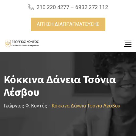
Skip
210 220 4277 – 6932 272 112
to
content
ΑΙΤΗΣΗ ΔΙΑΠΡΑΓΜΑΤΕΥΣΗΣ
Κόκκινα Δάνεια Τσόνια
Λέσβου
Γεώργιος Φ. Κοντός
-
Κόκκινα Δάνεια Τσόνια Λέσβου