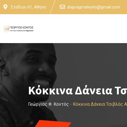
Skip
Σταδίου 61, Αθήνα
diapragmateytis@gmail.com
to
content
Κόκκινα Δάνεια Τσ
Γεώργιος Φ. Κοντός
-
Κόκκινα Δάνεια Τσιβλός 