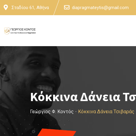
Skip
Σταδίου 61, Αθήνα
diapragmateytis@gmail.com
to
content
Κόκκινα Δάνεια Τ
Γεώργιος Φ. Κοντός
-
Κόκκινα Δάνεια Τσιβαράς