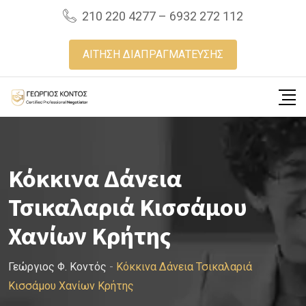
Skip
210 220 4277 – 6932 272 112
to
content
ΑΙΤΗΣΗ ΔΙΑΠΡΑΓΜΑΤΕΥΣΗΣ
Κόκκινα Δάνεια
Τσικαλαριά Κισσάμου
Χανίων Κρήτης
Γεώργιος Φ. Κοντός
-
Κόκκινα Δάνεια Τσικαλαριά
Κισσάμου Χανίων Κρήτης