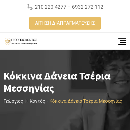
Skip
210 220 4277 – 6932 272 112
to
content
ΑΙΤΗΣΗ ΔΙΑΠΡΑΓΜΑΤΕΥΣΗΣ
Κόκκινα Δάνεια Τσέρια
Μεσσηνίας
Γεώργιος Φ. Κοντός
-
Κόκκινα Δάνεια Τσέρια Μεσσηνίας