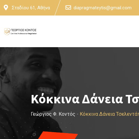
Skip
Σταδίου 61, Αθήνα
diapragmateytis@gmail.com
to
content
Κόκκινα Δάνεια Τ
Γεώργιος Φ. Κοντός
-
Κόκκινα Δάνεια Τσελεντά