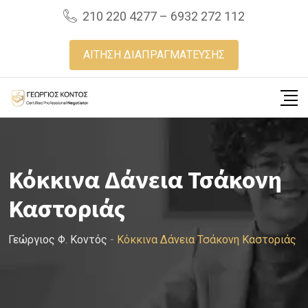
Skip
210 220 4277 – 6932 272 112
to
content
ΑΙΤΗΣΗ ΔΙΑΠΡΑΓΜΑΤΕΥΣΗΣ
Κόκκινα Δάνεια Τσάκονη
Καστοριάς
Γεώργιος Φ. Κοντός
-
Κόκκινα Δάνεια Τσάκονη Καστοριάς