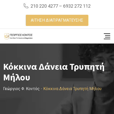
Skip
210 220 4277 – 6932 272 112
to
content
ΑΙΤΗΣΗ ΔΙΑΠΡΑΓΜΑΤΕΥΣΗΣ
Κόκκινα Δάνεια Τρυπητή
Μήλου
Γεώργιος Φ. Κοντός
-
Κόκκινα Δάνεια Τρυπητή Μήλου