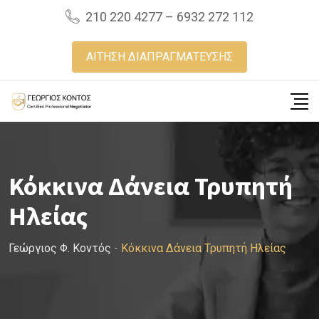
Skip
210 220 4277 – 6932 272 112
to
content
ΑΙΤΗΣΗ ΔΙΑΠΡΑΓΜΑΤΕΥΣΗΣ
Κόκκινα Δάνεια Τρυπητή
Ηλείας
Γεώργιος Φ. Κοντός
-
Κόκκινα Δάνεια Τρυπητή Ηλείας