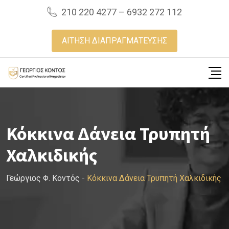
Skip
210 220 4277 – 6932 272 112
to
content
ΑΙΤΗΣΗ ΔΙΑΠΡΑΓΜΑΤΕΥΣΗΣ
Κόκκινα Δάνεια Τρυπητή
Χαλκιδικής
Γεώργιος Φ. Κοντός
-
Κόκκινα Δάνεια Τρυπητή Χαλκιδικής