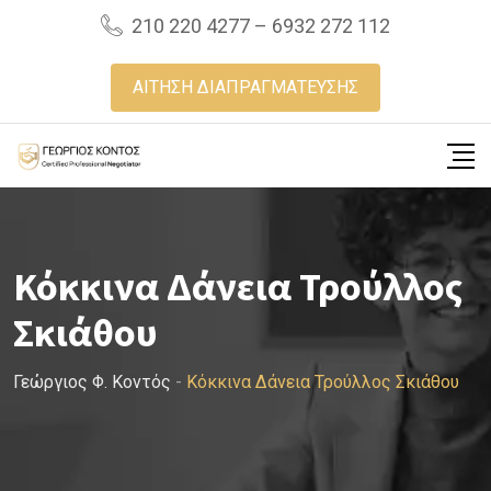
Skip
210 220 4277 – 6932 272 112
to
content
ΑΙΤΗΣΗ ΔΙΑΠΡΑΓΜΑΤΕΥΣΗΣ
Κόκκινα Δάνεια Τρούλλος
Σκιάθου
Γεώργιος Φ. Κοντός
-
Κόκκινα Δάνεια Τρούλλος Σκιάθου