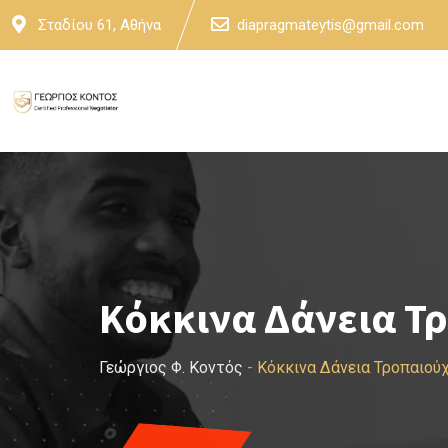
Skip
Σταδίου 61, Αθήνα
diapragmateytis@gmail.com
to
content
Κόκκινα Δάνεια Τ
Γεώργιος Φ. Κοντός
-
Κόκκινα Δάνεια Τροπαιού