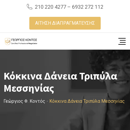
Skip
210 220 4277 – 6932 272 112
to
content
ΑΙΤΗΣΗ ΔΙΑΠΡΑΓΜΑΤΕΥΣΗΣ
Κόκκινα Δάνεια Τριπύλα
Μεσσηνίας
Γεώργιος Φ. Κοντός
-
Κόκκινα Δάνεια Τριπύλα Μεσσηνίας