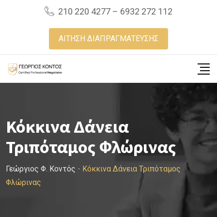
Skip
210 220 4277 – 6932 272 112
to
content
ΑΙΤΗΣΗ ΔΙΑΠΡΑΓΜΑΤΕΥΣΗΣ
Κόκκινα Δάνεια
Τριπόταμος Φλώρινας
Γεώργιος Φ. Κοντός
-
Κόκκινα Δάνεια Τριπόταμος
Φλώρινας