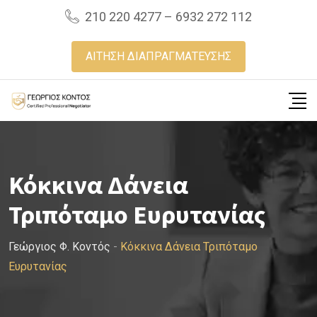
Skip
210 220 4277 – 6932 272 112
to
content
ΑΙΤΗΣΗ ΔΙΑΠΡΑΓΜΑΤΕΥΣΗΣ
Κόκκινα Δάνεια
Τριπόταμο Ευρυτανίας
Γεώργιος Φ. Κοντός
-
Κόκκινα Δάνεια Τριπόταμο
Ευρυτανίας