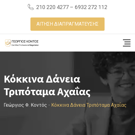
Skip
210 220 4277 – 6932 272 112
to
content
ΑΙΤΗΣΗ ΔΙΑΠΡΑΓΜΑΤΕΥΣΗΣ
Κόκκινα Δάνεια
Τριπόταμα Αχαΐας
Γεώργιος Φ. Κοντός
-
Κόκκινα Δάνεια Τριπόταμα Αχαΐας