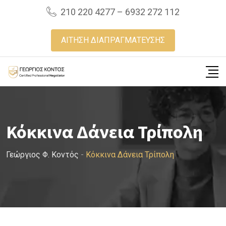
Skip
210 220 4277 – 6932 272 112
to
content
ΑΙΤΗΣΗ ΔΙΑΠΡΑΓΜΑΤΕΥΣΗΣ
Κόκκινα Δάνεια Τρίπολη
Γεώργιος Φ. Κοντός
-
Κόκκινα Δάνεια Τρίπολη