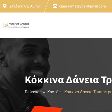
Skip
Σταδίου 61, Αθήνα
diapragmateytis@gmail.com
to
content
Κόκκινα Δάνεια Τ
Γεώργιος Φ. Κοντός
-
Κόκκινα Δάνεια Τριόπετρ