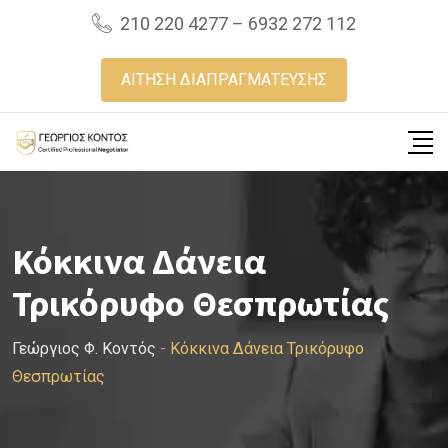
Skip
210 220 4277 – 6932 272 112
to
content
ΑΙΤΗΣΗ ΔΙΑΠΡΑΓΜΑΤΕΥΣΗΣ
Κόκκινα Δάνεια
Τρικόρυφο Θεσπρωτίας
Γεώργιος Φ. Κοντός
-
Κόκκινα Δάνεια Τρικόρυφο
Θεσπρωτίας