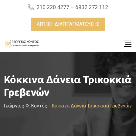
Skip
210 220 4277 – 6932 272 112
to
content
ΑΙΤΗΣΗ ΔΙΑΠΡΑΓΜΑΤΕΥΣΗΣ
Κόκκινα Δάνεια Τρικοκκιά
Γρεβενών
Γεώργιος Φ. Κοντός
-
Κόκκινα Δάνεια Τρικοκκιά Γρεβενών