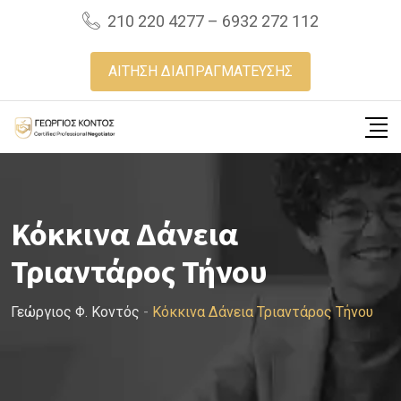
Skip
210 220 4277 – 6932 272 112
to
content
ΑΙΤΗΣΗ ΔΙΑΠΡΑΓΜΑΤΕΥΣΗΣ
Κόκκινα Δάνεια
Τριαντάρος Τήνου
Γεώργιος Φ. Κοντός
-
Κόκκινα Δάνεια Τριαντάρος Τήνου