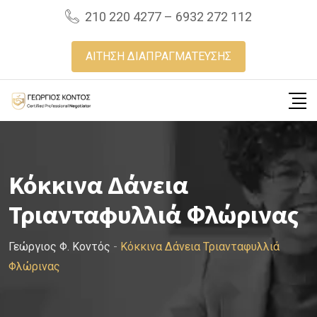
Skip
210 220 4277 – 6932 272 112
to
content
ΑΙΤΗΣΗ ΔΙΑΠΡΑΓΜΑΤΕΥΣΗΣ
Κόκκινα Δάνεια
Τριανταφυλλιά Φλώρινας
Γεώργιος Φ. Κοντός
-
Κόκκινα Δάνεια Τριανταφυλλιά
Φλώρινας